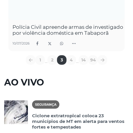
Polícia Civil apreende armas de investigado
por violência doméstica em Tabaporã
10/07/2026
1
2
3
4
14
94
...
...
AO VIVO
SEGURANÇA
Ciclone extratropical coloca 23
municípios de MT em alerta para ventos
fortes e tempestades