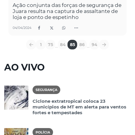
Ação conjunta das forças de segurança de
Juara resulta na captura de assaltante de
loja e ponto de espetinho
04/04/2024
1
75
84
85
86
94
...
...
AO VIVO
SEGURANÇA
Ciclone extratropical coloca 23
municípios de MT em alerta para ventos
fortes e tempestades
POLÍCIA