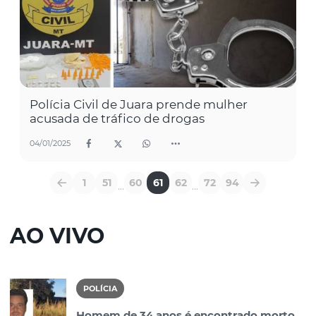
Polícia Civil de Juara prende mulher
acusada de tráfico de drogas
04/01/2025
1
51
60
61
62
72
94
...
...
AO VIVO
POLÍCIA
Homem de 34 anos é encontrado morto