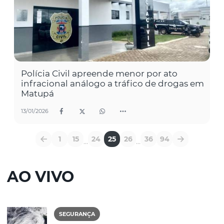
Polícia Civil apreende menor por ato
infracional análogo a tráfico de drogas em
Matupá
13/01/2026
1
15
24
25
26
36
94
...
...
AO VIVO
SEGURANÇA