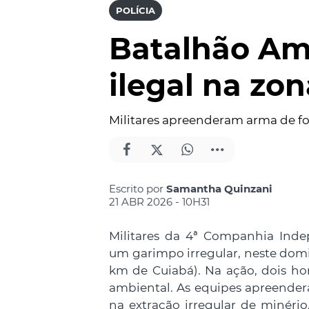
POLÍCIA
Batalhão Am
ilegal na zo
Militares apreenderam arma de fo
Escrito por
Samantha Quinzani
21 ABR 2026 - 10H31
Militares da 4ª Companhia Ind
um garimpo irregular, neste domi
km de Cuiabá). Na ação, dois h
ambiental. As equipes apreende
na extração irregular de minéri