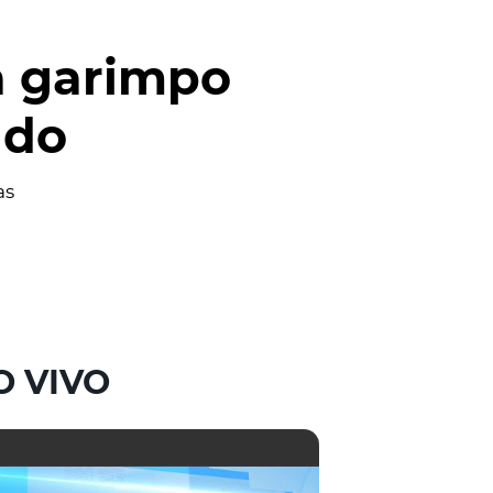
a garimpo
ndo
as
O VIVO