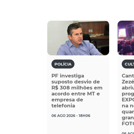
POLÍCIA
CUL
PF investiga
Cant
suposto desvio de
Zezé
R$ 308 milhões em
abri
acordo entre MT e
pro
empresa de
EXP
telefonia
na n
quar
06 AGO 2026 - 18H06
gran
FOT
06 AGO