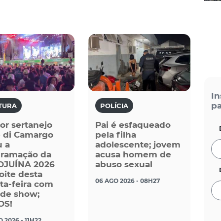
In
pa
TURA
POLÍCIA
or sertanejo
Pai é esfaqueado
 di Camargo
pela filha
u a
adolescente; jovem
gramação da
acusa homem de
OJUÍNA 2026
abuso sexual
oite desta
06 AGO 2026 - 08H27
ta-feira com
de show;
OS!
 2026 - 11H22