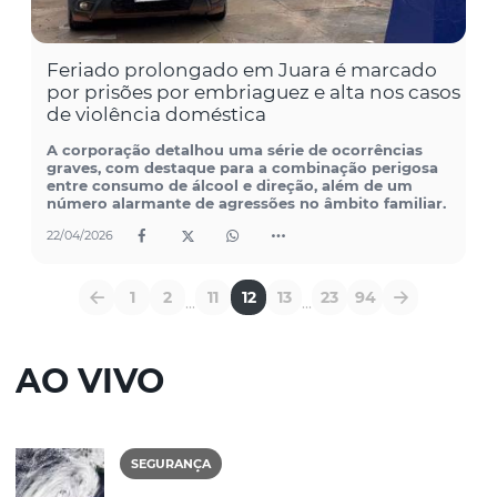
Feriado prolongado em Juara é marcado
por prisões por embriaguez e alta nos casos
de violência doméstica
A corporação detalhou uma série de ocorrências
graves, com destaque para a combinação perigosa
entre consumo de álcool e direção, além de um
número alarmante de agressões no âmbito familiar.
22/04/2026
1
2
11
12
13
23
94
...
...
AO VIVO
SEGURANÇA