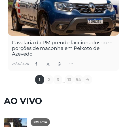
Cavalaria da PM prende faccionados com
porções de maconha em Peixoto de
Azevedo
28/07/2026
1
2
3
13
94
...
AO VIVO
POLÍCIA