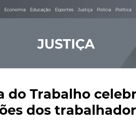
Economia
Educação
Esportes
Justiça
Polícia
Política
JUSTIÇA
ia do Trabalho celeb
ções dos trabalhador