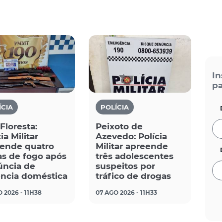
In
pa
ÍCIA
POLÍCIA
 Floresta:
Peixoto de
ia Militar
Azevedo: Polícia
ende quatro
Militar apreende
s de fogo após
três adolescentes
ncia de
suspeitos por
ência doméstica
tráfico de drogas
 2026 - 11H38
07 AGO 2026 - 11H33