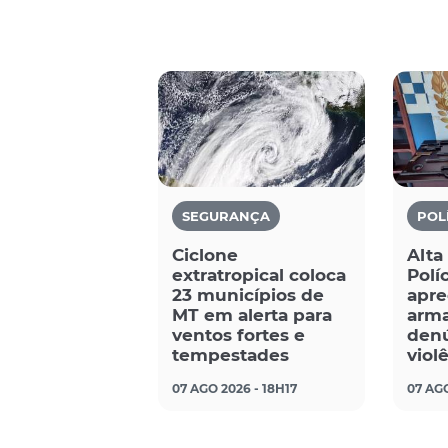
SEGURANÇA
POL
Ciclone
Alta
extratropical coloca
Políc
23 municípios de
apre
MT em alerta para
arma
ventos fortes e
denú
tempestades
viol
07 AGO 2026 - 18H17
07 AGO