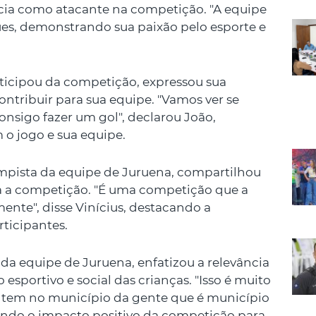
cia como atacante na competição. "A equipe
ues, demonstrando sua paixão pelo esporte e
icipou da competição, expressou sua
ntribuir para sua equipe. "Vamos ver se
onsigo fazer um gol", declarou João,
o jogo e sua equipe.
ampista da equipe de Juruena, compartilhou
a a competição. "É uma competição que a
ente", disse Vinícius, destacando a
ticipantes.
 da equipe de Juruena, enfatizou a relevância
esportivo e social das crianças. "Isso é muito
e tem no município da gente que é município
tando o impacto positivo da competição para