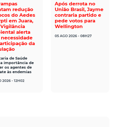
rampas
Após derrota no
ntam redução
União Brasil, Jayme
ocos do Aedes
contraria partido e
pti em Juara,
pede votos para
Vigilância
Wellington
ental alerta
05 AGO 2026 - 08H27
 necessidade
articipação da
lação
taria de Saúde
ça importância de
er os agentes de
te às endemias
 2026 - 12H02