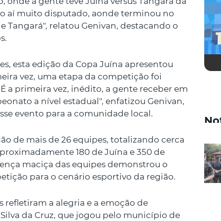
, onde a gente teve Juína versus Tangará da
gão aí muito disputado, aonde terminou no
 e Tangará", relatou Genivan, destacando o
s.
s, esta edição da Copa Juína apresentou
meira vez, uma etapa da competição foi
É a primeira vez, inédito, a gente receber em
nato a nível estadual", enfatizou Genivan,
esse evento para a comunidade local.
No
ão de mais de 26 equipes, totalizando cerca
aproximadamente 180 de Juína e 350 de
esença maciça das equipes demonstrou o
etição para o cenário esportivo da região.
 refletiram a alegria e a emoção de
 Silva da Cruz, que jogou pelo município de