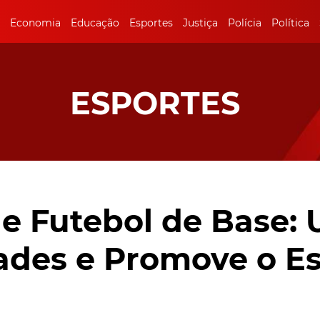
Economia
Educação
Esportes
Justiça
Polícia
Política
ESPORTES
e Futebol de Base:
ades e Promove o E