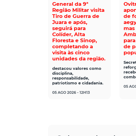
General da 9ª
Ovit
Região Militar visita
apo
Tiro de Guerra de
de f
Juara e após,
aegy
seguirá para
mas 
Colíder, Alta
Ambi
Floresta e Sinop,
para
completando a
de p
visita às cinco
popu
unidades da região.
Secre
refor
destacou valores como
receb
disciplina,
comba
responsabilidade,
patriotismo e cidadania.
05 AGO
05 AGO 2026 - 12H13