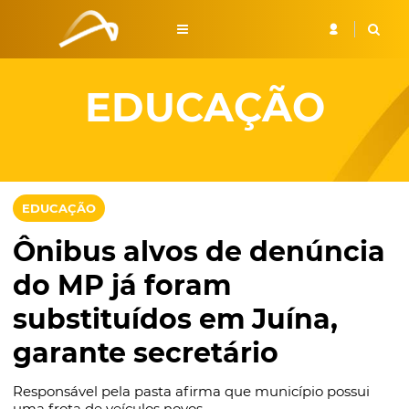
EDUCAÇÃO
EDUCAÇÃO
Ônibus alvos de denúncia
do MP já foram
substituídos em Juína,
garante secretário
Responsável pela pasta afirma que município possui
uma frota de veículos novos