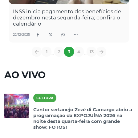
INSS inicia pagamento dos benefícios de
dezembro nesta segunda-feira; confira o
calendário
22/12/2025
1
2
3
4
13
...
...
AO VIVO
CULTURA
Cantor sertanejo Zezé di Camargo abriu a
programação da EXPOJUÍNA 2026 na
noite desta quarta-feira com grande
show; FOTOS!