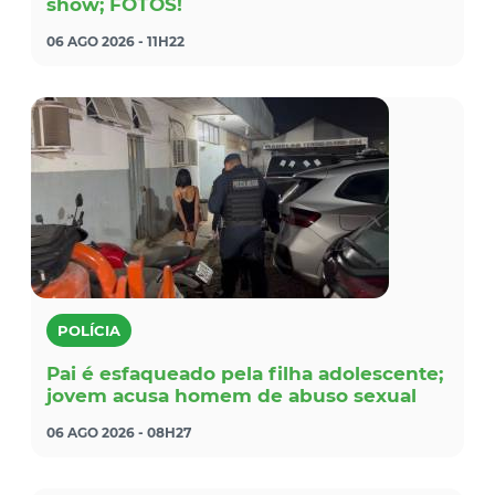
show; FOTOS!
06 AGO 2026 - 11H22
POLÍCIA
Pai é esfaqueado pela filha adolescente;
jovem acusa homem de abuso sexual
06 AGO 2026 - 08H27