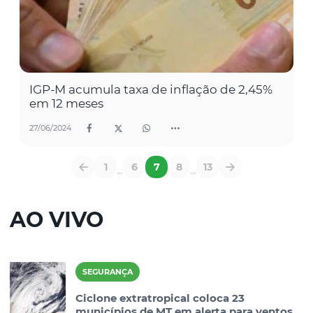
IGP-M acumula taxa de inflação de 2,45%
em 12 meses
27/06/2024
1
6
7
8
13
...
...
AO VIVO
SEGURANÇA
Ciclone extratropical coloca 23
municípios de MT em alerta para ventos