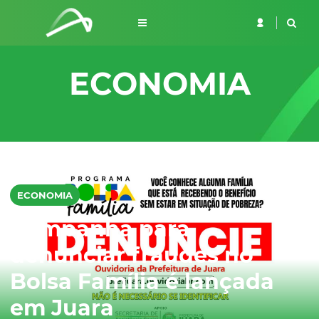
ECONOMIA
ECONOMIA
Campanha para
denunciar fraudes no
Bolsa Família é lançada
em Juara