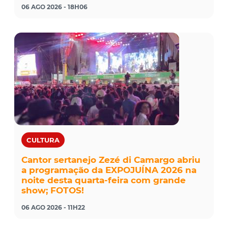
06 AGO 2026 - 18H06
CULTURA
Cantor sertanejo Zezé di Camargo abriu
a programação da EXPOJUÍNA 2026 na
noite desta quarta-feira com grande
show; FOTOS!
06 AGO 2026 - 11H22