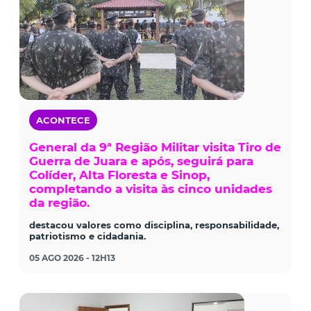
ACONTECE
General da 9ª Região Militar visita Tiro de
Guerra de Juara e após, seguirá para
Colíder, Alta Floresta e Sinop,
completando a visita às cinco unidades
da região.
destacou valores como disciplina, responsabilidade,
patriotismo e cidadania.
05 AGO 2026 - 12H13