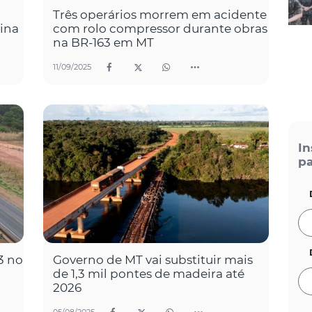
Três operários morrem em acidente
sina
com rolo compressor durante obras
na BR-163 em MT
11/09/2025
In
pa
3 no
Governo de MT vai substituir mais
de 1,3 mil pontes de madeira até
2026