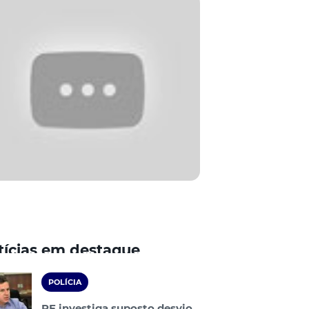
tícias em destaque
POLÍCIA
PF investiga suposto desvio