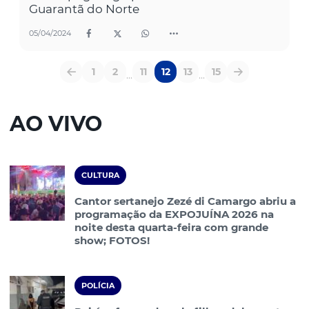
Guarantã do Norte
05/04/2024
1
2
11
12
13
15
...
...
AO VIVO
CULTURA
Cantor sertanejo Zezé di Camargo abriu a
programação da EXPOJUÍNA 2026 na
noite desta quarta-feira com grande
show; FOTOS!
POLÍCIA