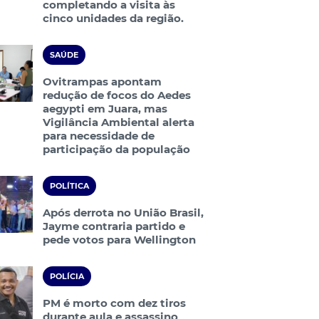
completando a visita às
cinco unidades da região.
SAÚDE
Ovitrampas apontam
redução de focos do Aedes
aegypti em Juara, mas
Vigilância Ambiental alerta
para necessidade de
participação da população
POLÍTICA
Após derrota no União Brasil,
Jayme contraria partido e
pede votos para Wellington
POLÍCIA
PM é morto com dez tiros
durante aula e assassino