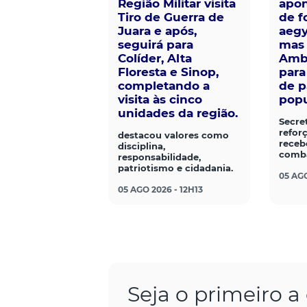
Região Militar visita
apo
Tiro de Guerra de
de f
Juara e após,
aegy
seguirá para
mas 
Colíder, Alta
Ambi
Floresta e Sinop,
para
completando a
de p
visita às cinco
popu
unidades da região.
Secre
refor
destacou valores como
receb
disciplina,
comba
responsabilidade,
patriotismo e cidadania.
05 AGO
05 AGO 2026 - 12H13
Seja o primeiro 