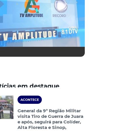
tícias em destaque
ACONTECE
General da 9ª Região Militar
visita Tiro de Guerra de Juara
e após, seguirá para Colíder,
Alta Floresta e Sinop,