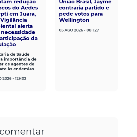
ntam redução
União Brasil, Jayme
ocos do Aedes
contraria partido e
pti em Juara,
pede votos para
Vigilância
Wellington
ental alerta
05 AGO 2026 - 08H27
 necessidade
articipação da
lação
taria de Saúde
ça importância de
er os agentes de
te às endemias
 2026 - 12H02
a comentar