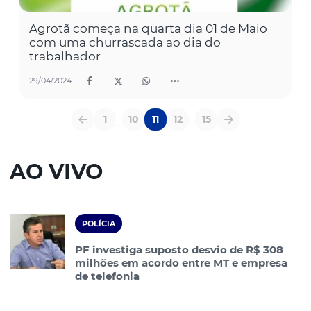
Agrotã começa na quarta dia 01 de Maio
com uma churrascada ao dia do
trabalhador
29/04/2024
1
10
11
12
15
...
...
AO VIVO
POLÍCIA
PF investiga suposto desvio de R$ 308
milhões em acordo entre MT e empresa
de telefonia