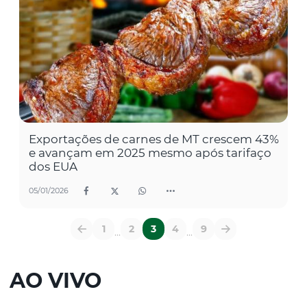
Exportações de carnes de MT crescem 43%
e avançam em 2025 mesmo após tarifaço
dos EUA
05/01/2026
1
2
3
4
9
...
...
AO VIVO