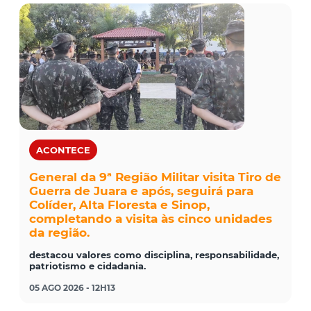
ACONTECE
General da 9ª Região Militar visita Tiro de
Guerra de Juara e após, seguirá para
Colíder, Alta Floresta e Sinop,
completando a visita às cinco unidades
da região.
destacou valores como disciplina, responsabilidade,
patriotismo e cidadania.
05 AGO 2026 - 12H13