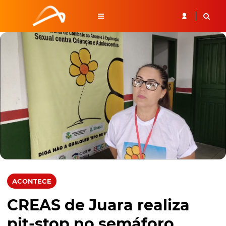
ACONTECE
CREAS de Juara realiza
pit-stop no semáforo