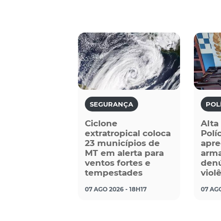
SEGURANÇA
POL
Ciclone
Alta
extratropical coloca
Políc
23 municípios de
apre
MT em alerta para
arma
ventos fortes e
denú
tempestades
viol
07 AGO 2026 - 18H17
07 AGO