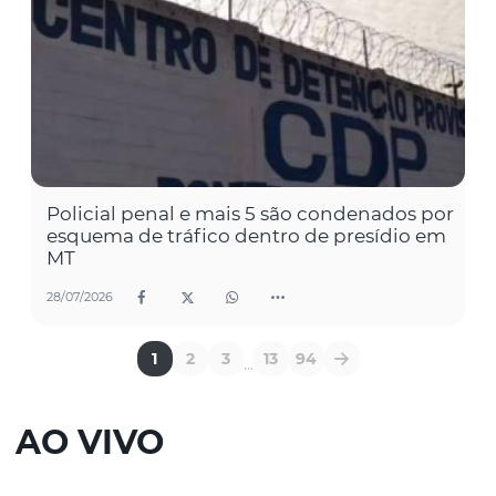
Policial penal e mais 5 são condenados por
esquema de tráfico dentro de presídio em
MT
28/07/2026
1
2
3
13
94
...
AO VIVO