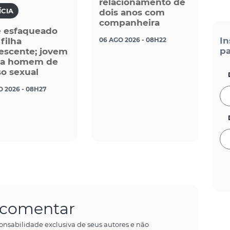
relacionamento de
ÍCIA
dois anos com
companheira
é esfaqueado
In
06 AGO 2026 - 08H22
 filha
pa
escente; jovem
sa homem de
o sexual
O 2026 - 08H27
a comentar
onsabilidade exclusiva de seus autores e não